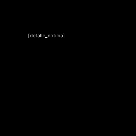
Ir
al
contenido
[detalle_noticia]