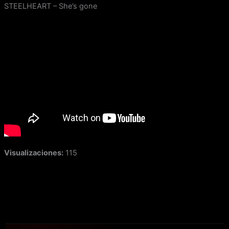
Ir
STEELHEART – She’s gone
al
contenido
Visualizaciones:
115