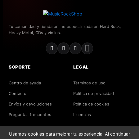
Formación
Tu comunidad y tienda online especializada en Hard Rock,
Bianca Martinez:
Voz
Heavy Metal, CDs y vinilos.
Jose Muelas:
Guitarra ritmica
Esteban Leyva:
Guitarra solista
Manu izquierdo:
Bateria
SOPORTE
LEGAL
Ricardo Vazquez:
Bajo
Centro de ayuda
Términos de uso
Contacto
Contacto
Política de privacidad
Envíos y devoluciones
Política de cookies
Preguntas frecuentes
Licencias
Web:
https://asttermetal.com
/
Facebook:
https://www.facebook.com/ASTTERmetal
Usamos cookies para mejorar tu experiencia. Al continuar
2026 MusicRockShop. Todos los derechos reservados.