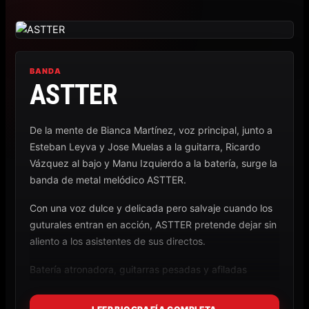
Ir
al
contenido
BANDA
ASTTER
De la mente de Bianca Martínez, voz principal, junto a
Esteban Leyva y Jose Muelas a la guitarra, Ricardo
Vázquez al bajo y Manu Izquierdo a la batería, surge la
banda de metal melódico ASTTER.
Con una voz dulce y delicada pero salvaje cuando los
guturales entran en acción, ASTTER pretende dejar sin
aliento a los asistentes de sus directos.
Batería atronadora, guitarras pesadas y afiladas
siempre escoltadas por el poderoso bajo, dan rienda
suelta al poderío vocal de Bianca que juega con los