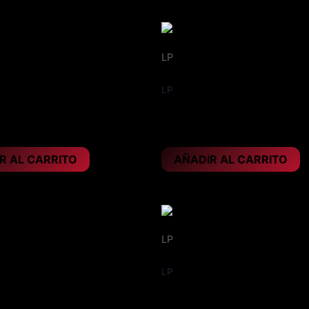
LP
Vinilo rojo, año 2022
LP
 – I´m the man
ANVIL – Impact is imminent
29,95
€
R AL CARRITO
AÑADIR AL CARRITO
LP
año 2025
Vinilo doble, año 2026
LP
IA – Here be dragons
AXEL RUDI PELL – Ghost t