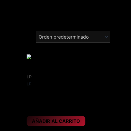
LP
LP
ANGELES DEL INFIERNO – Joven
para morir
20,95
€
AÑADIR AL CARRITO