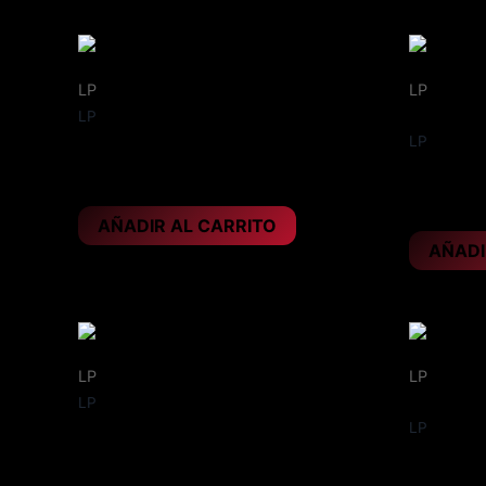
LP
LP
LP
Año 1987
LP
ANTHRAX – Cursum perficio
ANTHRAX
28,95
€
15,95
€
AÑADIR AL CARRITO
AÑADI
LP
LP
LP
Gatefold, 
LP
ASIA – Indigo
AVANTAS
30,95
€