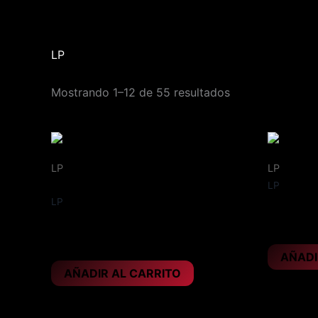
Ir
al
contenido
LP
Mostrando 1–12 de 55 resultados
LP
LP
LP
Gatefold, año 2024
LP
ACCEPT –
ACCEPT – Humanoid
30,95
€
28,95
€
AÑADI
AÑADIR AL CARRITO