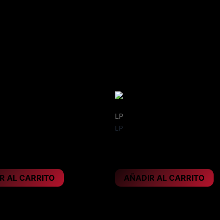
LP
LP
 Teutonic titans
ALL SKULL – On Fire
22,95
€
R AL CARRITO
AÑADIR AL CARRITO