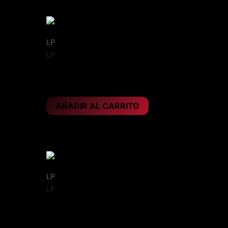
LP
LP
ARCH ENEMY – Blood dynasty
25,95
€
AÑADIR AL CARRITO
LP
LP
BLOODSTAIN – Bloodstain
own
26,95
€