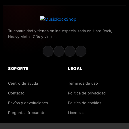
y lleno de belleza, reafirmando su identidad sonora.
👥 FORMACIÓN CLÁSICA / ACTUAL:
Tu comunidad y tienda online especializada en Hard Rock,
Heavy Metal, CDs y vinilos.
Darren Wharton
– Voz y teclados
Vinny Burns
– Guitarra
Nigel Clutterbuck
– Bajo
Marc Roberts
– Teclados
SOPORTE
LEGAL
Kevin Whitehead
– Batería
Centro de ayuda
Términos de uso
Contacto
🏆 LEGADO
Política de privacidad
Envíos y devoluciones
Política de cookies
Dare no es una banda de grandes estadios ni listas de
éxitos masivos, pero su música ha tocado
Preguntas frecuentes
Licencias
profundamente a quienes buscan algo más que
ruido:
melodía, alma y emoción
. Son una de las joyas