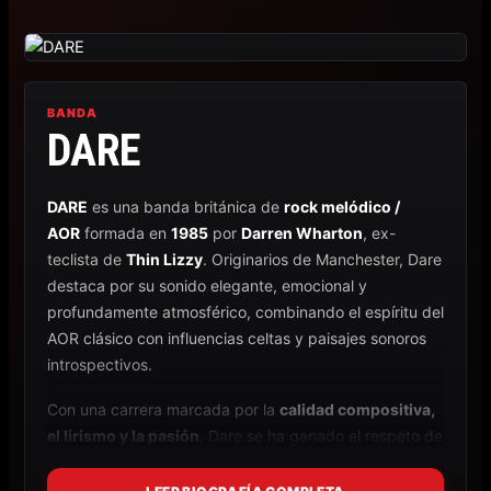
Ir
al
contenido
BANDA
DARE
DARE
es una banda británica de
rock melódico /
AOR
formada en
1985
por
Darren Wharton
, ex-
teclista de
Thin Lizzy
. Originarios de Manchester, Dare
destaca por su sonido elegante, emocional y
profundamente atmosférico, combinando el espíritu del
AOR clásico con influencias celtas y paisajes sonoros
introspectivos.
Con una carrera marcada por la
calidad compositiva,
el lirismo y la pasión
, Dare se ha ganado el respeto de
la escena melódica internacional y una base de fans
fiel en Europa y Japón.