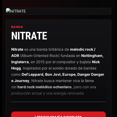
Ir
al
contenido
BANDA
NITRATE
Nitrate
es una banda británica de
melodic rock /
AOR
(Album-Oriented Rock) fundada en
Nottingham,
Inglaterra
, en 2015 por el compositor y bajista
Nick
Hogg
. Inspirados por el sonido dorado de bandas
como
Def Leppard, Bon Jovi, Europe, Danger Danger
o Journey
, Nitrate busca mantener viva la llama
del
hard rock melódico ochentero
, pero con una
producción actual y una energía renovada.
🔥