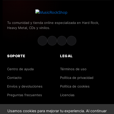
ligas. Incluye los sencillos
Feel the Heat
,
Strike Like
a Hurricane
y
Wild in the City
.
Tu comunidad y tienda online especializada en Hard Rock,
🎤
Heavy Metal, CDs y vinilos.
ESTILO MUSICAL
Nitrate se mueve cómodamente entre el
rock
SOPORTE
LEGAL
melódico, AOR y hard rock
, con letras que hablan de
amor, deseo, lucha y libertad. Su música está cargada
Centro de ayuda
Términos de uso
de:
Contacto
Política de privacidad
Coros enormes y pegajosos
Envíos y devoluciones
Política de cookies
Solos de guitarra melódicos
Preguntas frecuentes
Sintetizadores atmosféricos
Licencias
Producción brillante, limpia y enérgica
Usamos cookies para mejorar tu experiencia. Al continuar
Todo con una estética claramente ochentera, pero con
2026 MusicRockShop. Todos los derechos reservados.