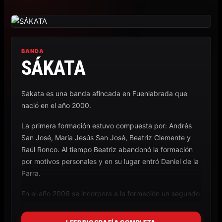
Ir
al
contenido
BANDA
SÁKATA
Sákata es una banda afincada en Fuenlabrada que
nació en el año 2000.
La primera formación estuvo compuesta por: Andrés
San José, María Jesús San José, Beatriz Clemente y
Raúl Ronco. Al tiempo Beatriz abandonó la formación
por motivos personales y en su lugar entró Daniel de la
Parra.
En el año 2006 se incorpora a la formación un segundo
guitarrista Alberto Lozano