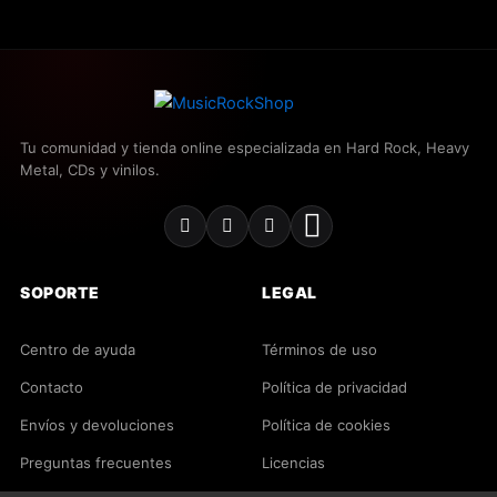
La actual formación lleva en activo desde el año 2022
y en este momento se encuentran inmersos en proceso
compositivo.
Contacto
Tu comunidad y tienda online especializada en Hard Rock, Heavy
Metal, CDs y vinilos.
https://www.instagram.com/sakatametal
https://www.facebook.com/sakatametal
SOPORTE
LEGAL
https://www.youtube.com/@sakatametal
metalsakata@gmail.com
Centro de ayuda
Términos de uso
Contacto
Política de privacidad
Envíos y devoluciones
Política de cookies
Preguntas frecuentes
Licencias