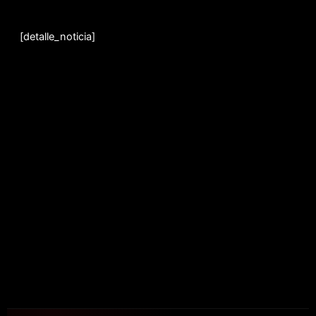
Ir
al
[detalle_noticia]
contenido