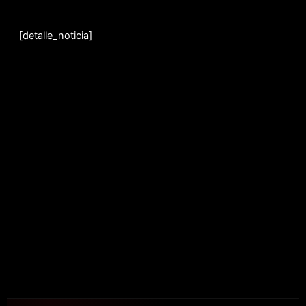
Ir
al
[detalle_noticia]
contenido