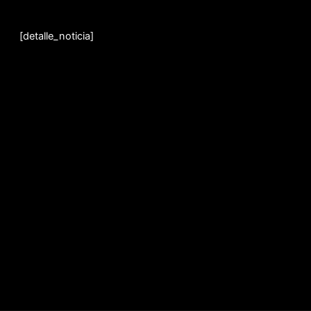
Ir
al
[detalle_noticia]
contenido