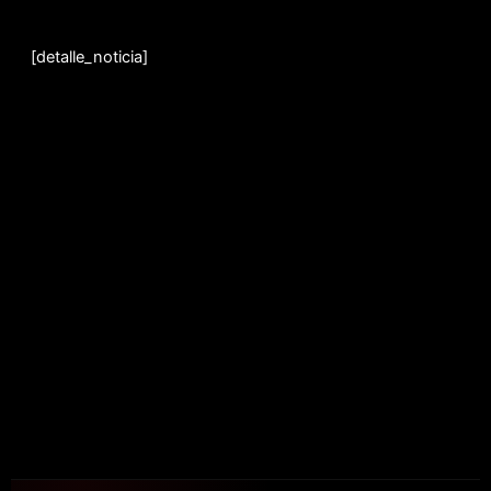
Ir
al
[detalle_noticia]
contenido