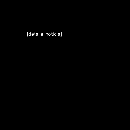
Ir
al
contenido
[detalle_noticia]