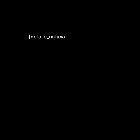
Ir
al
contenido
[detalle_noticia]