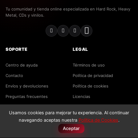
Tu comunidad y tienda online especializada en Hard Rock, Heavy
Metal, CDs y vinilos.
SOPORTE
LEGAL
Centro de ayuda
Términos de uso
Contacto
Política de privacidad
Envíos y devoluciones
Política de cookies
Preguntas frecuentes
Licencias
Usamos cookies para mejorar tu experiencia. Al continuar
2026 MusicRockShop. Todos los derechos reservados.
navegando aceptas nuestra
Política de Cookies
.
PAGO SEGURO
VISA
MC
PayPal
Apple Pay
Aceptar