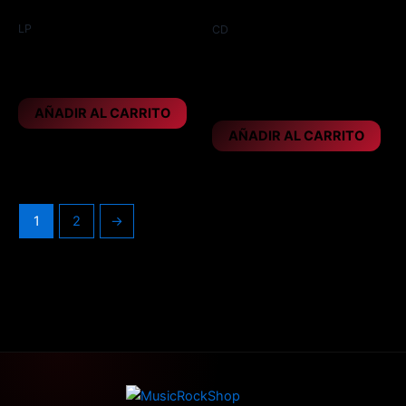
naranja, año 2023
Digipack, año 2019
LP
CD
IRON SAVIOR – Firestar
IRON SAVIOR – Kill or get
killed
29,95
€
10,95
€
AÑADIR AL CARRITO
AÑADIR AL CARRITO
1
2
→