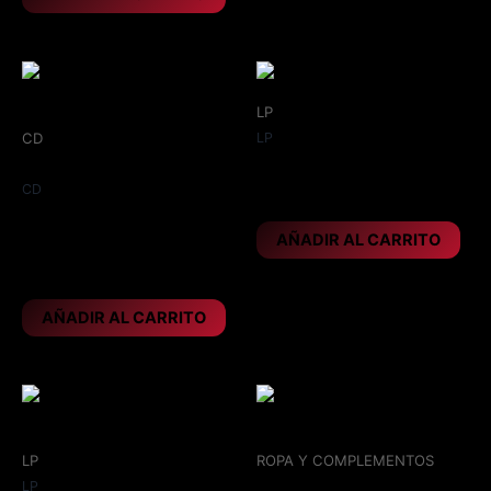
LP
CD
LP
IRON MAIDEN – Killers
Año 2003
CD
24,95
€
IRON MAIDEN – Dance of
AÑADIR AL CARRITO
death
9,95
€
AÑADIR AL CARRITO
LP
ROPA Y COMPLEMENTOS
LP
Parche 10x4,5