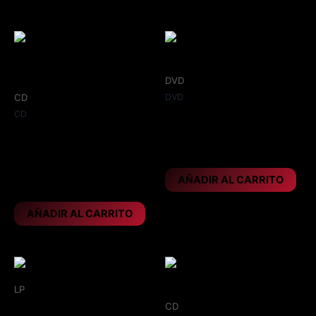
DVD
CD
DVD
CD
IRON MAIDEN – The early
IRON MAIDEN – Radio
years
waves – Broadcast
9,95
€
archives 6CD
AÑADIR AL CARRITO
32,95
€
AÑADIR AL CARRITO
LP
CD
Edición limitada vinilo