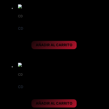
CD
Digipack, año 2019
CD
IRON SAVIOR – Kill or get killed
10,95
€
AÑADIR AL CARRITO
CD
Digipack, año 2014
CD
IRON SAVIOR – Rise of the hero
10,95
€
AÑADIR AL CARRITO