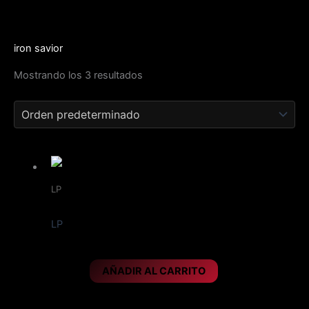
Ir
al
contenido
iron savior
Mostrando los 3 resultados
LP
Edición limitada vinilo naranja, año 2023
LP
IRON SAVIOR – Firestar
29,95
€
AÑADIR AL CARRITO