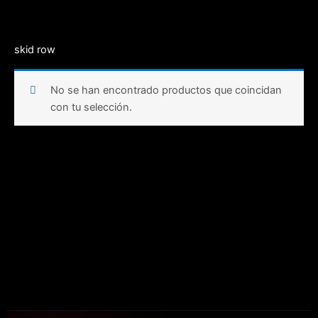
Ir
al
contenido
skid row
No se han encontrado productos que coincidan
con tu selección.