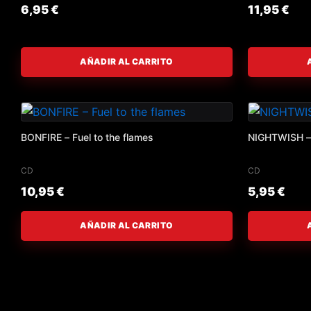
6,95
€
11,95
€
AÑADIR AL CARRITO
BONFIRE – Fuel to the flames
NIGHTWISH –
CD
CD
10,95
€
5,95
€
AÑADIR AL CARRITO