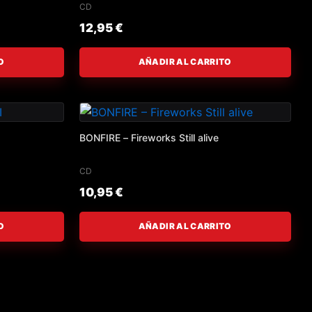
CD
12,95
€
O
AÑADIR AL CARRITO
BONFIRE – Fireworks Still alive
CD
10,95
€
O
AÑADIR AL CARRITO