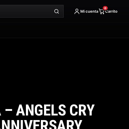
Anniversary
0
cantidad
Mi cuenta
Carrito
 – ANGELS CRY
ANNIVERSARY