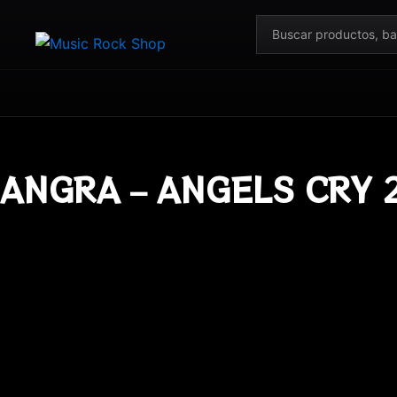
Ir
Buscar
al
productos
contenido
ANGRA – ANGELS CRY 