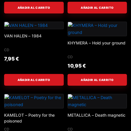
AÑADIR AL CARRITO
AÑADIR AL CARRITO
VAN HALEN – 1984
KHYMERA – Hold your ground
CD
CD
7,95
€
10,95
€
AÑADIR AL CARRITO
AÑADIR AL CARRITO
KAMELOT – Poetry for the
METALLICA – Death magnetic
poisoned
CD
CD