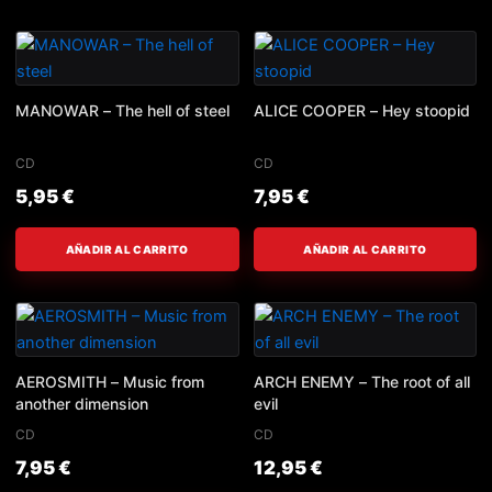
MANOWAR – The hell of steel
ALICE COOPER – Hey stoopid
CD
CD
5,95
€
7,95
€
AÑADIR AL CARRITO
AÑADIR AL CARRITO
AEROSMITH – Music from
ARCH ENEMY – The root of all
another dimension
evil
CD
CD
7,95
€
12,95
€