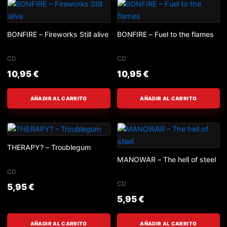
BONFIRE – Fireworks Still alive
BONFIRE – Fuel to the flames
CD
CD
10,95
€
10,95
€
AÑADIR AL CARRITO
AÑADIR AL CARRITO
THERAPY? – Troublegum
MANOWAR – The hell of steel
CD
CD
5,95
€
5,95
€
AÑADIR AL CARRITO
AÑADIR AL CARRITO