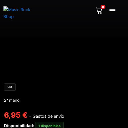
Ir
0
al
contenido
BON
JOVI
-
Crush
cantidad
CD
2ª mano
6,95
€
+ Gastos de envío
Disponibilidad:
1 disponibles