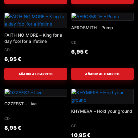
AEROSMITH – Pump
FAITH NO MORE – King for a
day fool for a lifetime
CD
CD
6,95
€
6,95
€
AÑADIR AL CARRITO
AÑADIR AL CARRITO
OZZFEST – Live
KHYMERA – Hold your ground
CD
CD
8,95
€
10,95
€