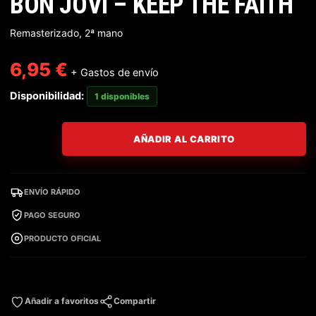
BON JOVI – KEEP THE FAITH
Remasterizado, 2ª mano
6,95
€
+ Gastos de envío
Disponibilidad:
1 disponibles
AÑADIR AL CARRITO
ENVÍO RÁPIDO
PAGO SEGURO
PRODUCTO OFICIAL
Añadir a favoritos
Compartir