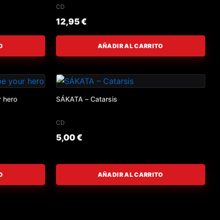
CD
12,95
€
O
AÑADIR AL CARRITO
r hero
SÁKATA – Catarsis
CD
5,00
€
O
AÑADIR AL CARRITO