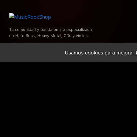
Tu comunidad y tienda online especializada
en Hard Rock, Heavy Metal, CDs y vinilos.
Usamos cookies para mejorar t
DEF
DEF LEPPARD – 
LEPPARD
33,95
€
-
Disponibilidad:
Don
1 disponibles
valley
stadium
2026 MusicRockShop. Todos los derechos reservados.
1993
AÑADIR AL CARRITO
cantidad