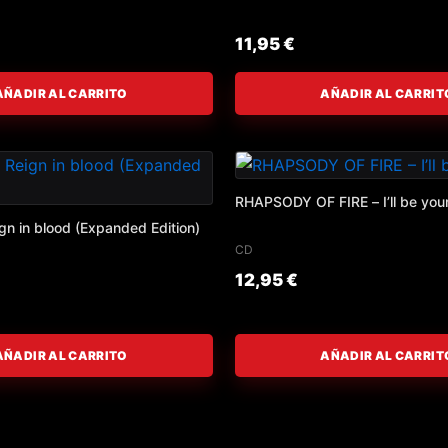
11,95
€
AÑADIR AL CARRITO
AÑADIR AL CARRIT
RHAPSODY OF FIRE – I’ll be you
n in blood (Expanded Edition)
CD
12,95
€
AÑADIR AL CARRITO
AÑADIR AL CARRIT