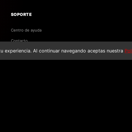
SOPORTE
Centro de ayuda
Contacto
u experiencia. Al continuar navegando aceptas nuestra
Pol
Envíos y devoluciones
Don valley stadium 1993
Preguntas frecuentes