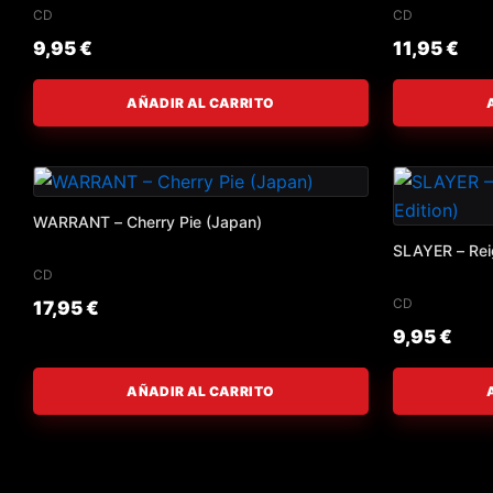
CD
CD
9,95
€
11,95
€
AÑADIR AL CARRITO
WARRANT – Cherry Pie (Japan)
SLAYER – Reig
CD
CD
17,95
€
9,95
€
AÑADIR AL CARRITO