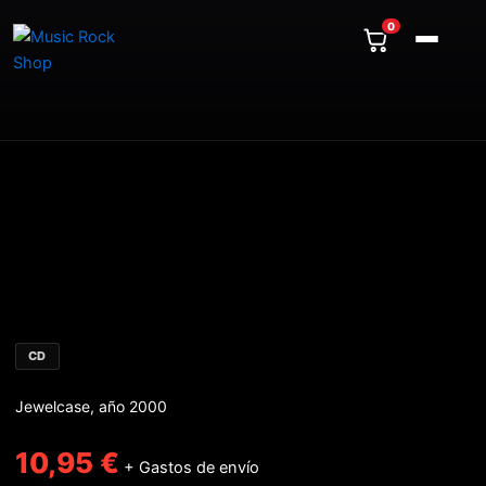
Ir
cantidad
0
al
contenido
EDGUY
-
The
savage
poetry
cantidad
CD
Jewelcase, año 2000
10,95
€
+ Gastos de envío