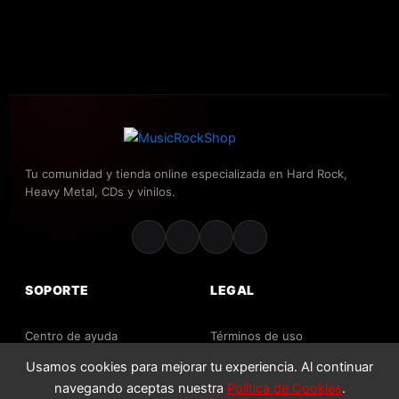
Tu comunidad y tienda online especializada en Hard Rock,
Heavy Metal, CDs y vinilos.
SOPORTE
LEGAL
Centro de ayuda
Términos de uso
Contacto
Usamos cookies para mejorar tu experiencia. Al continuar
Política de privacidad
navegando aceptas nuestra
Política de Cookies
.
Envíos y devoluciones
Política de cookies