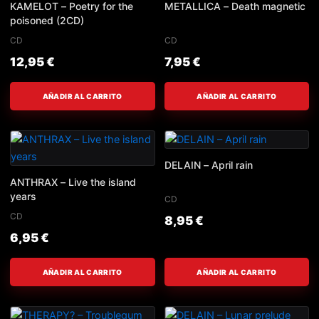
KAMELOT – Poetry for the
METALLICA – Death magnetic
poisoned (2CD)
CD
CD
12,95
€
7,95
€
AÑADIR AL CARRITO
AÑADIR AL CARRITO
DELAIN – April rain
ANTHRAX – Live the island
years
CD
CD
8,95
€
6,95
€
AÑADIR AL CARRITO
AÑADIR AL CARRITO