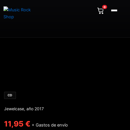
Ir
unknown
0
al
cantidad
contenido
HEAT
-
Into
the
great
unknown
cantidad
CD
Jewelcase, año 2017
11,95
€
+ Gastos de envío