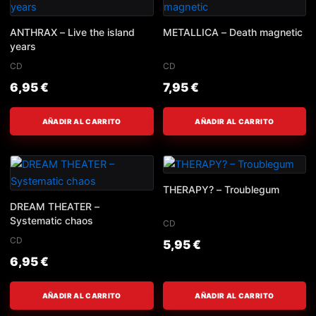
ANTHRAX – Live the island
METALLICA – Death magnetic
years
CD
CD
6,95
€
7,95
€
AÑADIR AL CARRITO
AÑADIR AL CARRITO
THERAPY? – Troublegum
DREAM THEATER –
Systematic chaos
CD
CD
5,95
€
6,95
€
AÑADIR AL CARRITO
AÑADIR AL CARRITO