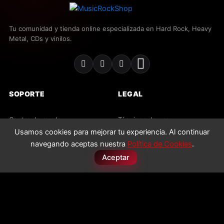
Tu comunidad y tienda online especializada en Hard Rock, Heavy
Metal, CDs y vinilos.
SOPORTE
LEGAL
Centro de ayuda
Términos de uso
Usamos cookies para mejorar tu experiencia. Al continuar
Contacto
Política de privacidad
navegando aceptas nuestra
Política de Cookies
.
Envíos y devoluciones
Política de cookies
Aceptar
Preguntas frecuentes
Licencias
2026 MusicRockShop. Todos los derechos reservados.
PAGO SEGURO
VISA
MC
PayPal
Apple Pay