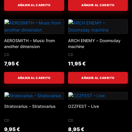
AÑADIR AL CARRITO
AÑADIR AL CARRITO
AEROSMITH – Music from
ARCH ENEMY – Doomsday
another dimension
machine
CD
CD
7,95
€
11,95
€
AÑADIR AL CARRITO
AÑADIR AL CARRITO
Stratovarius – Stratovarius
OZZFEST – Live
CD
CD
9,95
€
8,95
€