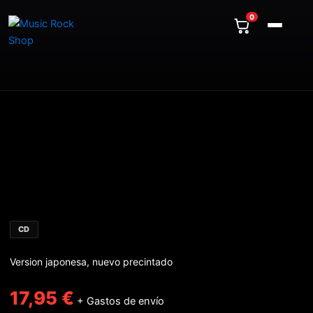
Ir
cantidad
0
al
contenido
WARRANT
-
Cherry
Pie
(Japan)
cantidad
CD
Version japonesa, nuevo precintado
17,95
€
+ Gastos de envío