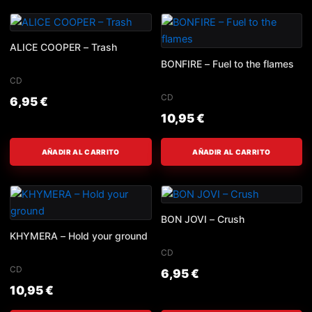
ALICE COOPER – Trash
BONFIRE – Fuel to the flames
CD
CD
6,95
€
10,95
€
AÑADIR AL CARRITO
AÑADIR AL CARRITO
BON JOVI – Crush
KHYMERA – Hold your ground
CD
CD
6,95
€
10,95
€