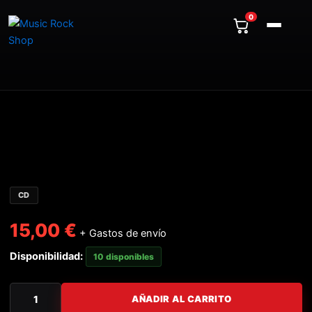
Ir
0
al
contenido
3ZKS!
-
III
cantidad
CD
15,00
€
+ Gastos de envío
Disponibilidad:
10 disponibles
AÑADIR AL CARRITO