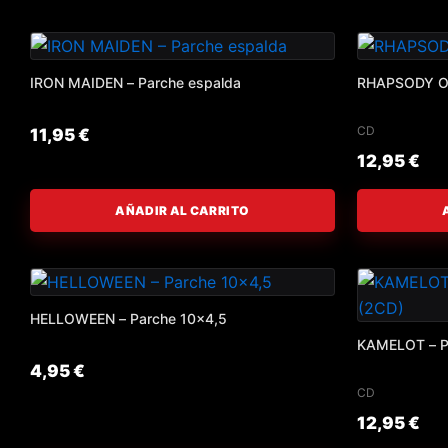
IRON MAIDEN – Parche espalda
RHAPSODY OF F
CD
11,95
€
12,95
€
AÑADIR AL CARRITO
HELLOWEEN – Parche 10×4,5
KAMELOT – Po
4,95
€
CD
12,95
€