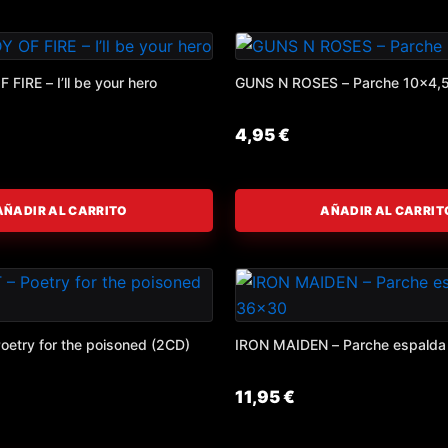
IRE – I’ll be your hero
GUNS N ROSES – Parche 10×4,
4,95
€
AÑADIR AL CARRITO
AÑADIR AL CARRIT
etry for the poisoned (2CD)
IRON MAIDEN – Parche espald
11,95
€