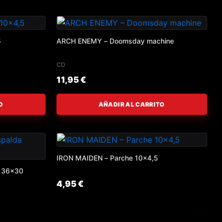
5
ARCH ENEMY – Doomsday machine
CD
11,95
€
O
AÑADIR AL CARRITO
IRON MAIDEN – Parche 10×4,5
a 36×30
4,95
€