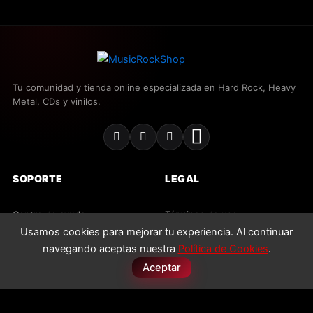
Tu comunidad y tienda online especializada en Hard Rock, Heavy
Metal, CDs y vinilos.
SOPORTE
LEGAL
Centro de ayuda
Términos de uso
Usamos cookies para mejorar tu experiencia. Al continuar
Contacto
Política de privacidad
navegando aceptas nuestra
Política de Cookies
.
Envíos y devoluciones
Política de cookies
Aceptar
Preguntas frecuentes
Licencias