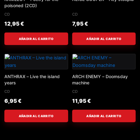
poisoned (2CD)
CD
CD
12,95
€
7,95
€
AÑADIR AL CARRITO
AÑADIR AL CARRITO
ANTHRAX – Live the island
ARCH ENEMY – Doomsday
years
machine
CD
CD
6,95
€
11,95
€
AÑADIR AL CARRITO
AÑADIR AL CARRITO