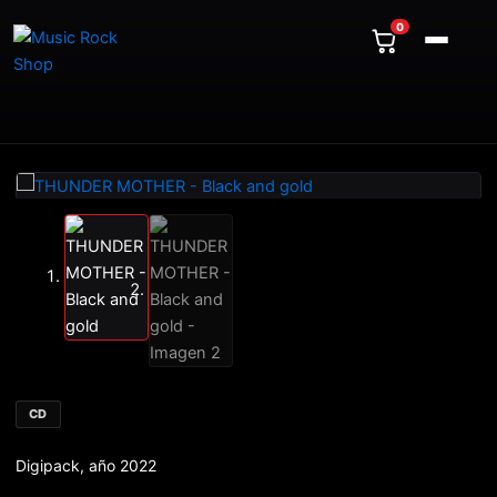
Ir
0
al
contenido
THUNDER
MOTHER
-
Black
and
gold
cantidad
CD
Digipack, año 2022