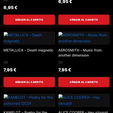
6,95
€
6,95
€
AÑADIR AL CARRITO
AÑADIR AL CARRITO
METALLICA – Death magnetic
AEROSMITH – Music from
another dimension
CD
CD
7,95
€
7,95
€
AÑADIR AL CARRITO
AÑADIR AL CARRITO
KAMELOT – Poetry for the
ALICE COOPER – Hey stoopid