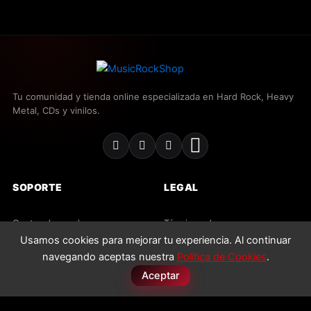
Tu comunidad y tienda online especializada en Hard Rock, Heavy
Metal, CDs y vinilos.
SOPORTE
LEGAL
Centro de ayuda
Términos de uso
Usamos cookies para mejorar tu experiencia. Al continuar
Contacto
Política de privacidad
navegando aceptas nuestra
Política de Cookies
.
Envíos y devoluciones
Política de cookies
Aceptar
Preguntas frecuentes
Licencias
THUNDER
Disponibilidad:
2 disponibles