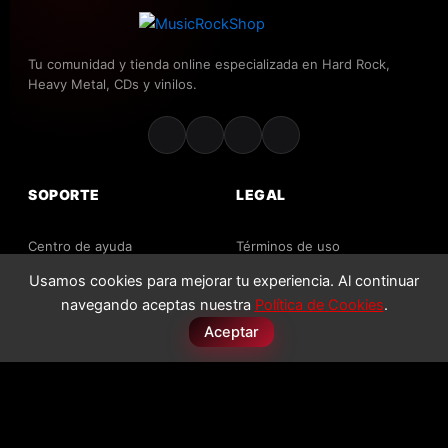
Tu comunidad y tienda online especializada en Hard Rock,
Heavy Metal, CDs y vinilos.
SOPORTE
LEGAL
Centro de ayuda
Términos de uso
Contacto
Usamos cookies para mejorar tu experiencia. Al continuar
Política de privacidad
navegando aceptas nuestra
Política de Cookies
.
Envíos y devoluciones
Política de cookies
Aceptar
Preguntas frecuentes
Licencias
2026 MusicRockShop. Todos los derechos reservados.
PAGO SEGURO
VISA
MC
PayPal
Apple Pay