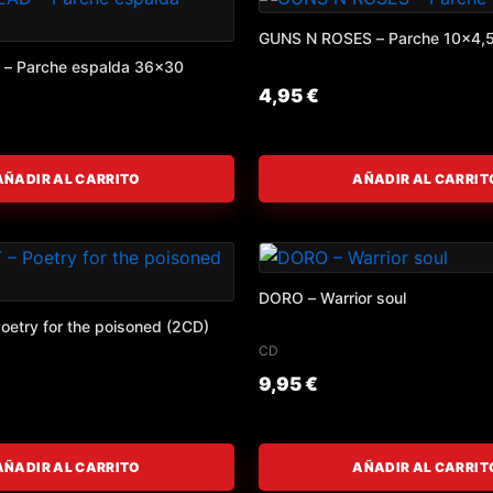
GUNS N ROSES – Parche 10×4,
 Parche espalda 36×30
4,95
€
AÑADIR AL CARRITO
AÑADIR AL CARRIT
DORO – Warrior soul
etry for the poisoned (2CD)
CD
9,95
€
AÑADIR AL CARRITO
AÑADIR AL CARRIT