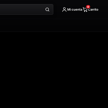
words
0
cantidad
Mi cuenta
Carrito