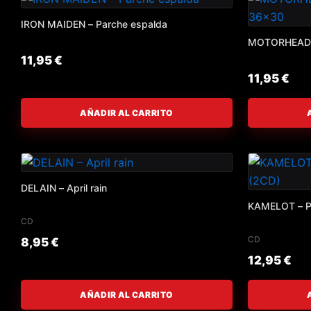
IRON MAIDEN – Parche espalda
MOTORHEAD –
11,95
€
11,95
€
AÑADIR AL CARRITO
DELAIN – April rain
KAMELOT – Po
CD
CD
8,95
€
12,95
€
AÑADIR AL CARRITO