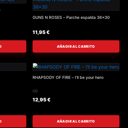
5
GUNS N ROSES – Parche espalda 36×30
11,95
€
O
AÑADIR AL CARRITO
RHAPSODY OF FIRE – I’ll be your hero
CD
12,95
€
O
AÑADIR AL CARRITO