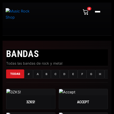
Ir
al
0
contenido
BANDAS
Todas las bandas de rock y metal
TODAS
#
A
B
C
D
E
F
G
H
I
3ZKS!
ACCEPT