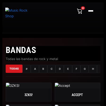
Ir
al
0
contenido
BANDAS
Todas las bandas de rock y metal
TODAS
#
A
B
C
D
E
F
G
H
I
3ZKS!
ACCEPT