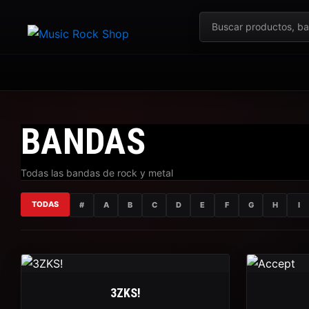
Ir
Buscar
al
productos
contenido
BANDAS
Todas las bandas de rock y metal
TODAS
#
A
B
C
D
E
F
G
H
I
3ZKS!