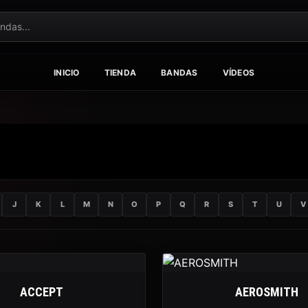
INICIO
TIENDA
BANDAS
VÍDEOS
J
K
L
M
N
O
P
Q
R
S
T
U
V
ACCEPT
AEROSMITH