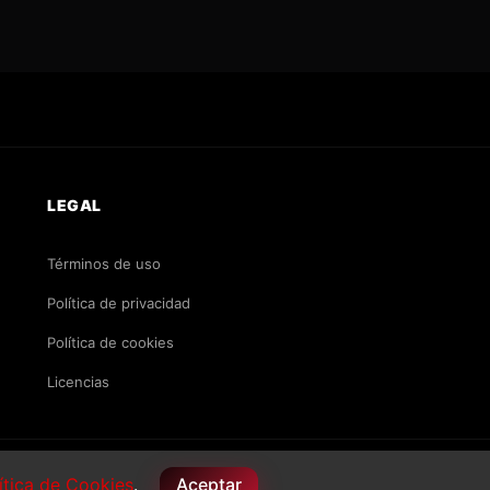
LEGAL
Términos de uso
Política de privacidad
Política de cookies
Licencias
PAGO SEGURO
VISA
MC
PayPal
Apple Pay
ítica de Cookies
.
Aceptar