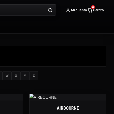
0
Mi cuenta
Carrito
W
X
Y
Z
AIRBOURNE