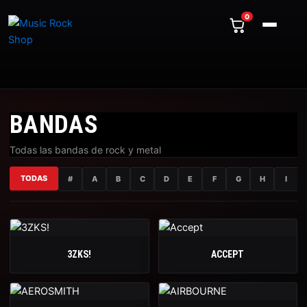
Ir
0
al
contenido
BANDAS
Todas las bandas de rock y metal
TODAS
#
A
B
C
D
E
F
G
H
I
3ZKS!
ACCEPT